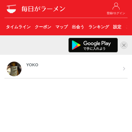
登録/ログイン
タイムライン
クーポン
マップ
出会う
ランキング
設定
こ
YOKO