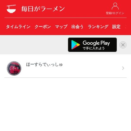
登録/ログイン
タイムライン
クーポン
マップ
出会う
ランキング
設定
こ
ほーすらでぃっしゅ