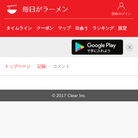
登録/ログイン
タイムライン
クーポン
マップ
出会う
ランキング
設定
こ
トップページ
記録
コメント
© 2017 Clear Inc.