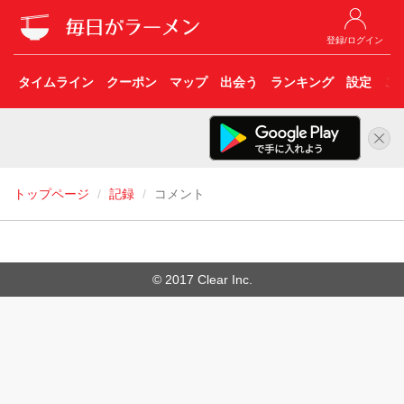
登録/ログイン
タイムライン
クーポン
マップ
出会う
ランキング
設定
こ
トップページ
記録
コメント
© 2017 Clear Inc.