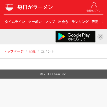
登録/ログイン
タイムライン
クーポン
マップ
出会う
ランキング
設定
こ
トップページ
記録
コメント
© 2017 Clear Inc.