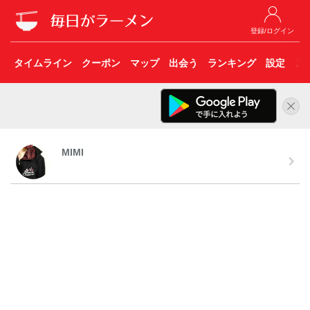
登録/ログイン
タイムライン
クーポン
マップ
出会う
ランキング
設定
こ
MIMI