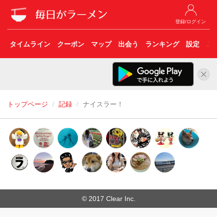
登録/ログイン
タイムライン
クーポン
マップ
出会う
ランキング
設定
こ
トップページ
記録
ナイスラー！
© 2017 Clear Inc.