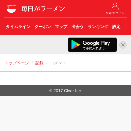
登録/ログイン
タイムライン
クーポン
マップ
出会う
ランキング
設定
こ
トップページ
記録
コメント
© 2017 Clear Inc.