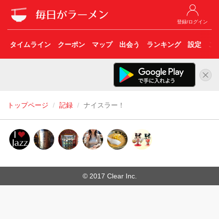
登録/ログイン
タイムライン
クーポン
マップ
出会う
ランキング
設定
こ
トップページ
記録
ナイスラー！
© 2017 Clear Inc.