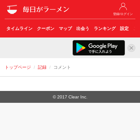
登録/ログイン
タイムライン
クーポン
マップ
出会う
ランキング
設定
こ
トップページ
記録
コメント
© 2017 Clear Inc.