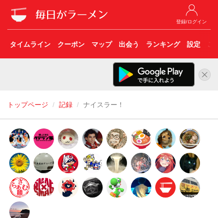
登録/ログイン
タイムライン
クーポン
マップ
出会う
ランキング
設定
こ
トップページ
記録
ナイスラー！