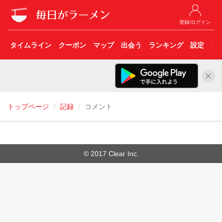
登録/ログイン
タイムライン
クーポン
マップ
出会う
ランキング
設定
こ
トップページ
記録
コメント
© 2017 Clear Inc.