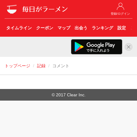
登録/ログイン
タイムライン
クーポン
マップ
出会う
ランキング
設定
こ
トップページ
記録
コメント
© 2017 Clear Inc.