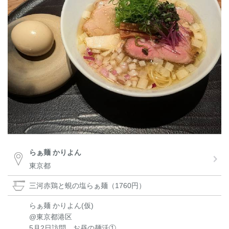
らぁ麺 かりよん
東京都
三河赤鶏と蜆の塩らぁ麺（1760円）
らぁ麺 かりよん(仮)
@東京都港区
5月2日訪問、お昼の麺活①