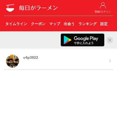
登録/ログイン
タイムライン
クーポン
マップ
出会う
ランキング
設定
こ
c4p3922