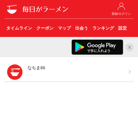
登録/ログイン
タイムライン
クーポン
マップ
出会う
ランキング
設定
こ
なちま86