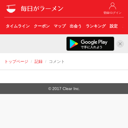
登録/ログイン
タイムライン
クーポン
マップ
出会う
ランキング
設定
こ
トップページ
記録
コメント
© 2017 Clear Inc.