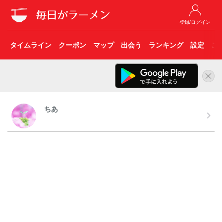
登録/ログイン
タイムライン
クーポン
マップ
出会う
ランキング
設定
こ
ちあ