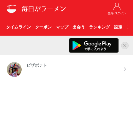
登録/ログイン
タイムライン
クーポン
マップ
出会う
ランキング
設定
こ
ピザポテト