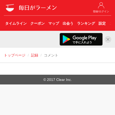
登録/ログイン
タイムライン
クーポン
マップ
出会う
ランキング
設定
こ
トップページ
記録
コメント
© 2017 Clear Inc.