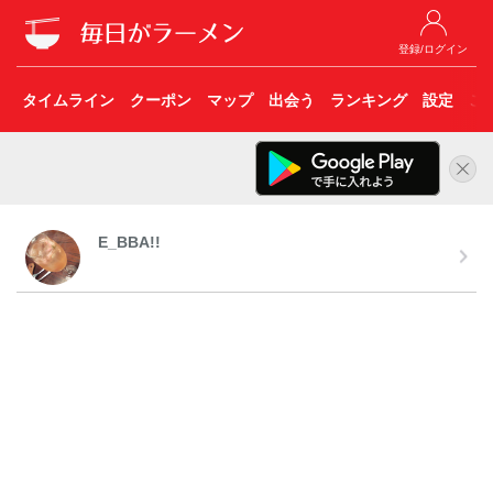
登録/ログイン
タイムライン
クーポン
マップ
出会う
ランキング
設定
こ
E_BBA!!