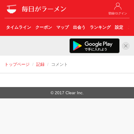
登録/ログイン
タイムライン
クーポン
マップ
出会う
ランキング
設定
こ
トップページ
記録
コメント
© 2017 Clear Inc.