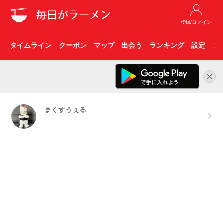
登録/ログイン
タイムライン
クーポン
マップ
出会う
ランキング
設定
こ
まくすうぇる