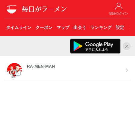
登録/ログイン
タイムライン
クーポン
マップ
出会う
ランキング
設定
こ
RA-MEN-MAN