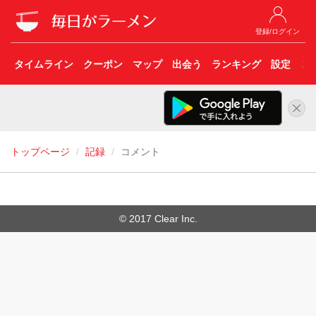
登録/ログイン
タイムライン
クーポン
マップ
出会う
ランキング
設定
こ
トップページ
記録
コメント
© 2017 Clear Inc.