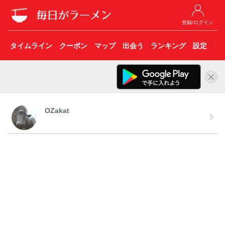
登録/ログイン
タイムライン
クーポン
マップ
出会う
ランキング
設定
こ
OZakat