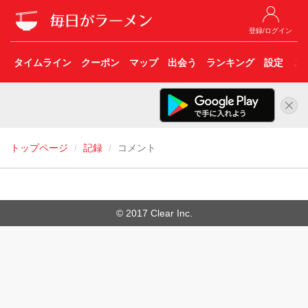
登録/ログイン
タイムライン
クーポン
マップ
出会う
ランキング
設定
こ
トップページ
記録
コメント
© 2017 Clear Inc.