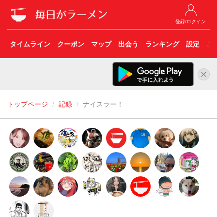
登録/ログイン
タイムライン
クーポン
マップ
出会う
ランキング
設定
こ
トップページ
記録
ナイスラー！