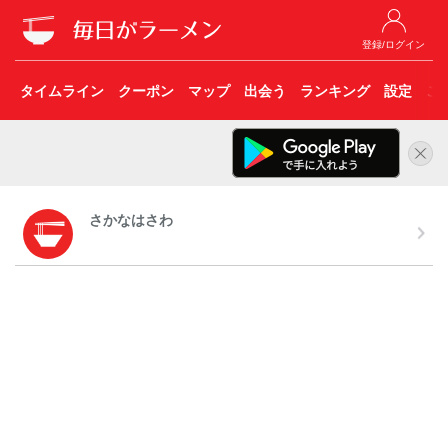
登録/ログイン
タイムライン
クーポン
マップ
出会う
ランキング
設定
こ
さかなはさわ