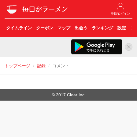
登録/ログイン
タイムライン
クーポン
マップ
出会う
ランキング
設定
こ
トップページ
記録
コメント
© 2017 Clear Inc.