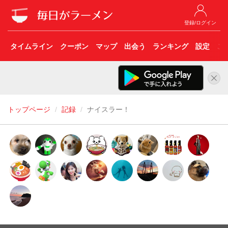
登録/ログイン
タイムライン
クーポン
マップ
出会う
ランキング
設定
こ
トップページ
記録
ナイスラー！