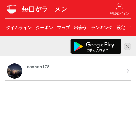
登録/ログイン
タイムライン
クーポン
マップ
出会う
ランキング
設定
こ
acchan178