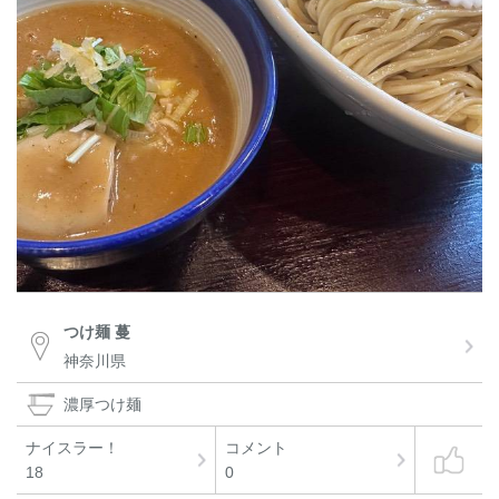
つけ麺 蔓
神奈川県
濃厚つけ麺
ナイスラー！
コメント
18
0