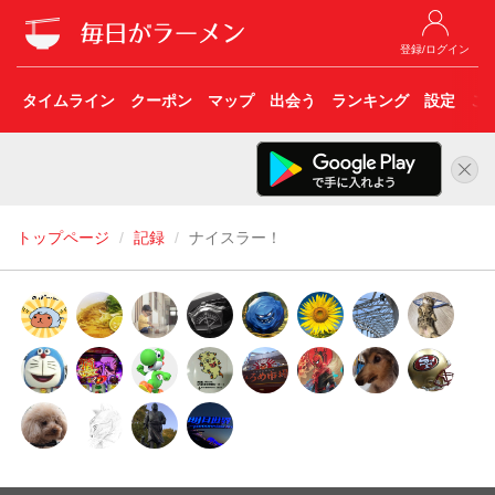
登録/ログイン
タイムライン
クーポン
マップ
出会う
ランキング
設定
こ
トップページ
記録
ナイスラー！