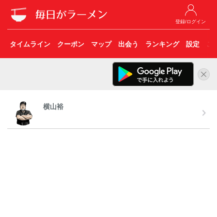
登録/ログイン
タイムライン
クーポン
マップ
出会う
ランキング
設定
こ
横山裕