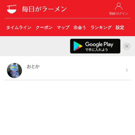
登録/ログイン
タイムライン
クーポン
マップ
出会う
ランキング
設定
こ
おとか