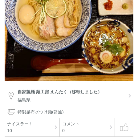
自家製麺 麺工房 えんたく（移転しました）
福島県
特製昆布水つけ麺(醤油)
ナイスラー！
コメント
10
0