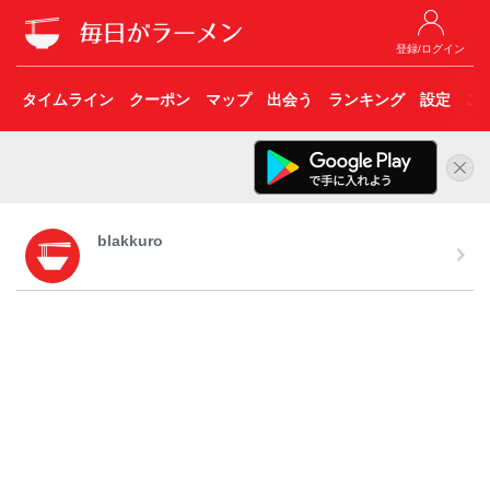
登録/ログイン
タイムライン
クーポン
マップ
出会う
ランキング
設定
こ
blakkuro