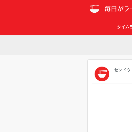
タイム
センドウ