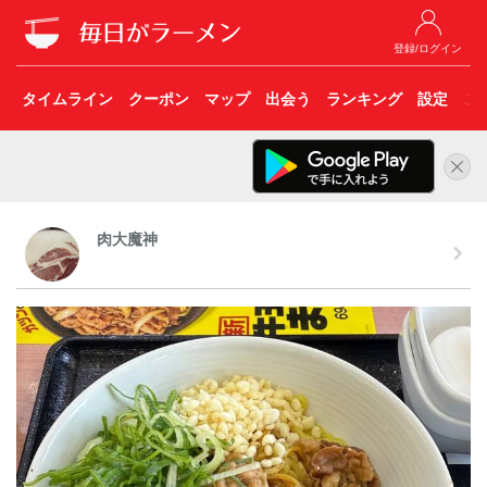
登録/ログイン
タイムライン
クーポン
マップ
出会う
ランキング
設定
こ
肉大魔神