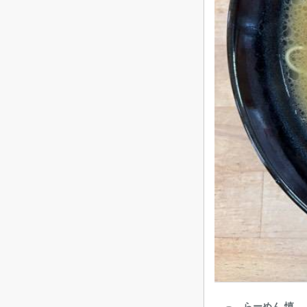
らーめん 慎