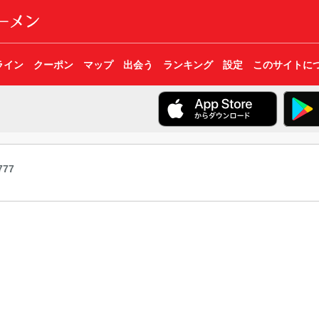
ライン
クーポン
マップ
出会う
ランキング
設定
このサイトに
777