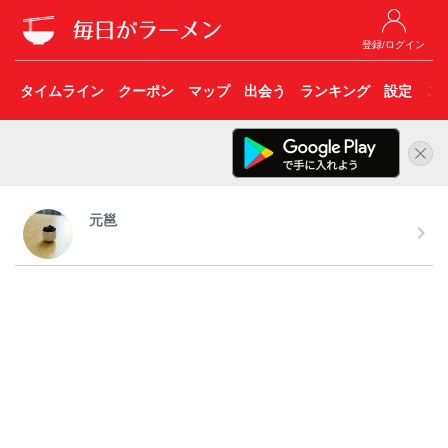
登録/ログイン
タイムライン
クーポン
マップ
出会う
ランキング
設定
こ
元邕