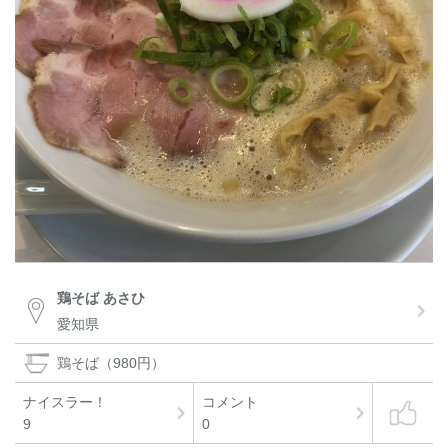
鶏そば あさひ
愛知県
鶏そば（980円）
ナイスラー！
コメント
9
0