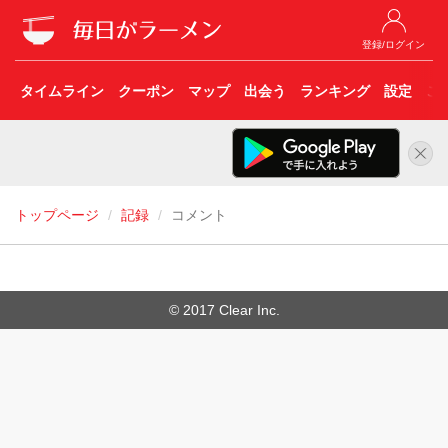
登録/ログイン
タイムライン
クーポン
マップ
出会う
ランキング
設定
こ
トップページ
記録
コメント
© 2017 Clear Inc.