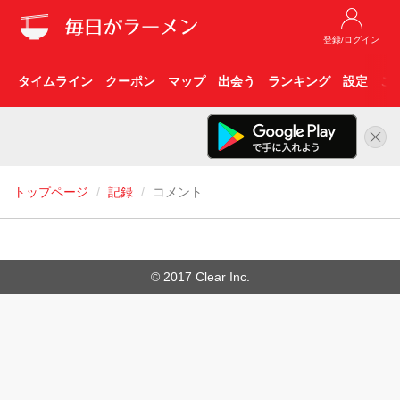
登録/ログイン
タイムライン
クーポン
マップ
出会う
ランキング
設定
こ
トップページ
記録
コメント
© 2017 Clear Inc.