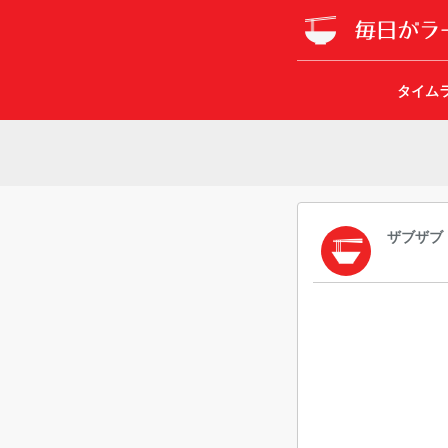
タイム
ザブザブ