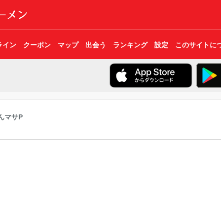
ライン
クーポン
マップ
出会う
ランキング
設定
このサイトに
んマサP