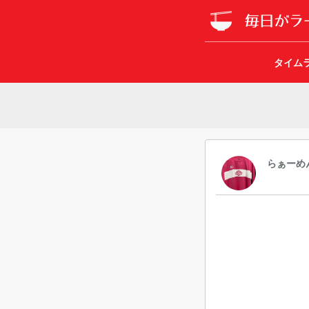
タイム
らぁーめ