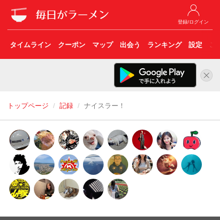
登録/ログイン
タイムライン
クーポン
マップ
出会う
ランキング
設定
こ
トップページ
記録
ナイスラー！