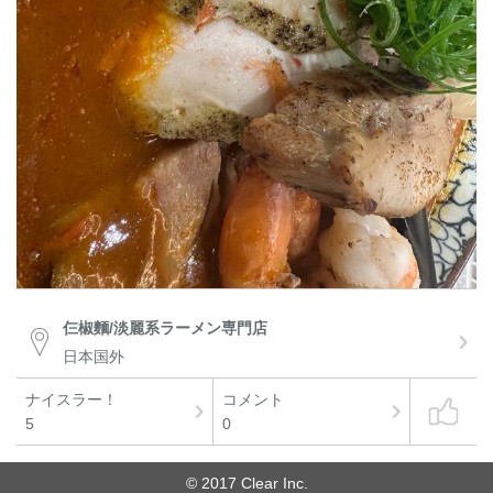
仨椒麵/淡麗系ラーメン専門店
日本国外
ナイスラー！
コメント
5
0
© 2017 Clear Inc.