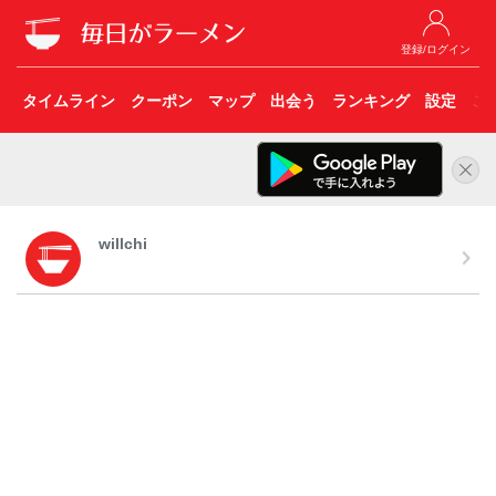
登録/ログイン
タイムライン
クーポン
マップ
出会う
ランキング
設定
こ
willchi