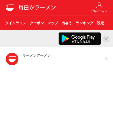
登録/ログイン
タイムライン
クーポン
マップ
出会う
ランキング
設定
こ
ラーメンアーメン