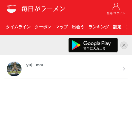
登録/ログイン
タイムライン
クーポン
マップ
出会う
ランキング
設定
こ
yuji..mm