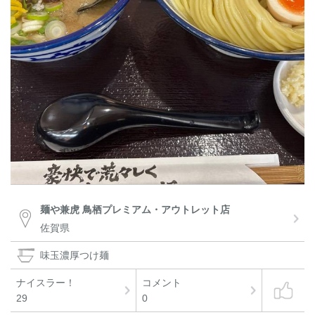
麺や兼虎 鳥栖プレミアム・アウトレット店
佐賀県
味玉濃厚つけ麺
ナイスラー！
コメント
29
0