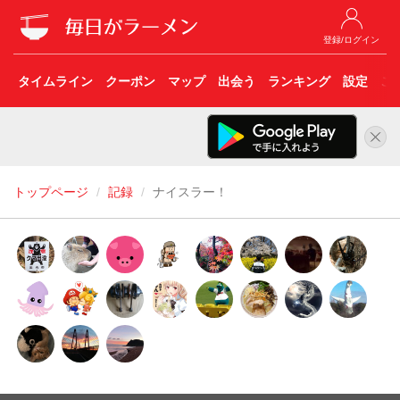
登録/ログイン
タイムライン
クーポン
マップ
出会う
ランキング
設定
こ
トップページ
記録
ナイスラー！