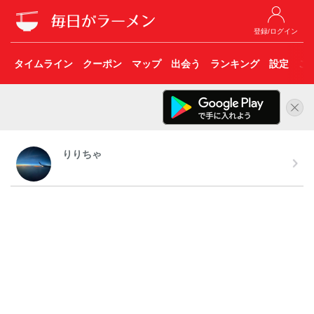
登録/ログイン
タイムライン
クーポン
マップ
出会う
ランキング
設定
こ
りりちゃ