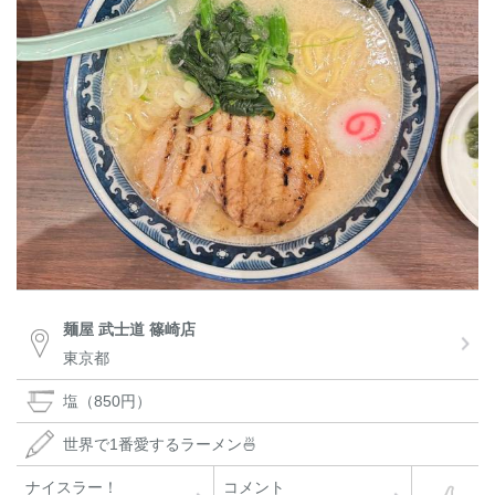
麺屋 武士道 篠崎店
東京都
塩（850円）
世界で1番愛するラーメン🍜
ナイスラー！
コメント