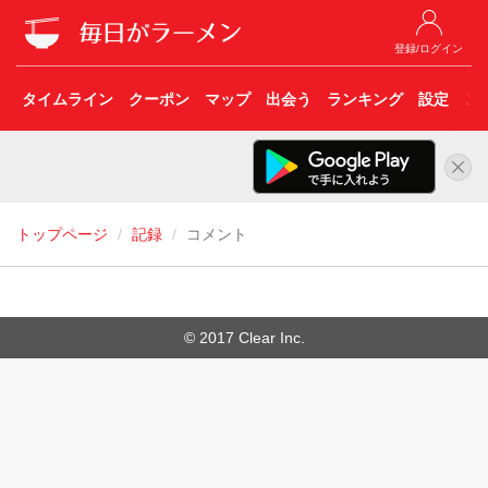
登録/ログイン
タイムライン
クーポン
マップ
出会う
ランキング
設定
こ
トップページ
記録
コメント
© 2017 Clear Inc.